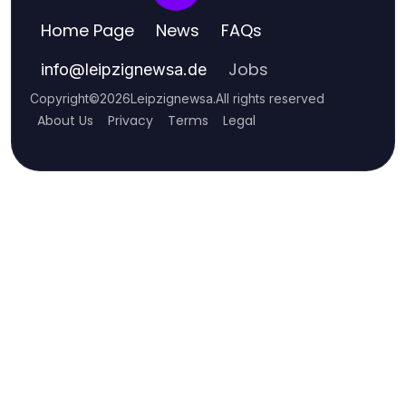
Home Page
News
FAQs
Jobs
info
@
leipzignewsa.de
Copyright
©
2026
Leipzignewsa
.
All rights reserved
About Us
Privacy
Terms
Legal