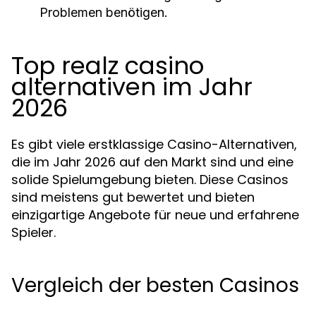
Problemen benötigen.
Top realz casino
alternativen im Jahr
2026
Es gibt viele erstklassige Casino-Alternativen,
die im Jahr 2026 auf den Markt sind und eine
solide Spielumgebung bieten. Diese Casinos
sind meistens gut bewertet und bieten
einzigartige Angebote für neue und erfahrene
Spieler.
Vergleich der besten Casinos