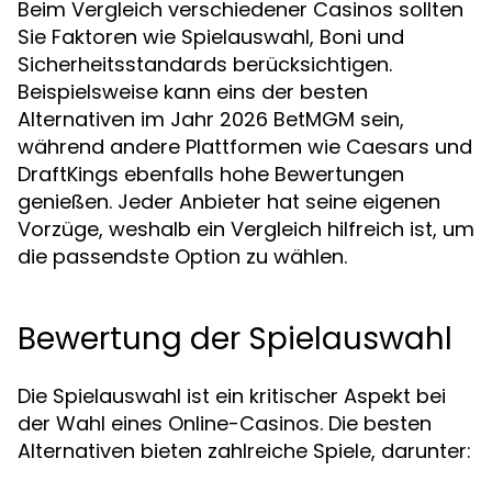
Beim Vergleich verschiedener Casinos sollten
Sie Faktoren wie Spielauswahl, Boni und
Sicherheitsstandards berücksichtigen.
Beispielsweise kann eins der besten
Alternativen im Jahr 2026 BetMGM sein,
während andere Plattformen wie Caesars und
DraftKings ebenfalls hohe Bewertungen
genießen. Jeder Anbieter hat seine eigenen
Vorzüge, weshalb ein Vergleich hilfreich ist, um
die passendste Option zu wählen.
Bewertung der Spielauswahl
Die Spielauswahl ist ein kritischer Aspekt bei
der Wahl eines Online-Casinos. Die besten
Alternativen bieten zahlreiche Spiele, darunter: