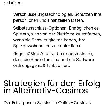
gehören:
Verschlüsselungstechnologien: Schützen Ihre
persönlichen und finanziellen Daten.
Selbstausschluss-Optionen: Ermöglichen es
Spielern, sich von der Plattform zu entfernen,
wenn sie Schwierigkeiten haben, ihre
Spielgewohnheiten zu kontrollieren.
Regelmäßige Audits: Um sicherzustellen,
dass die Spiele fair sind und die Software
ordnungsgemäß funktioniert.
Strategien für den Erfolg
in Alternativ-Casinos
Der Erfolg beim Spielen in Online-Casinos