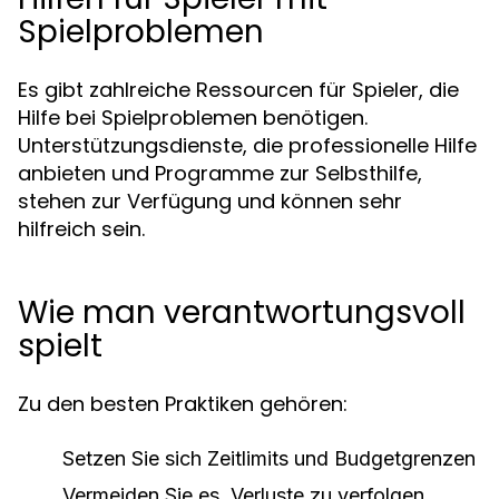
Spielproblemen
Es gibt zahlreiche Ressourcen für Spieler, die
Hilfe bei Spielproblemen benötigen.
Unterstützungsdienste, die professionelle Hilfe
anbieten und Programme zur Selbsthilfe,
stehen zur Verfügung und können sehr
hilfreich sein.
Wie man verantwortungsvoll
spielt
Zu den besten Praktiken gehören:
Setzen Sie sich Zeitlimits und Budgetgrenzen
Vermeiden Sie es, Verluste zu verfolgen