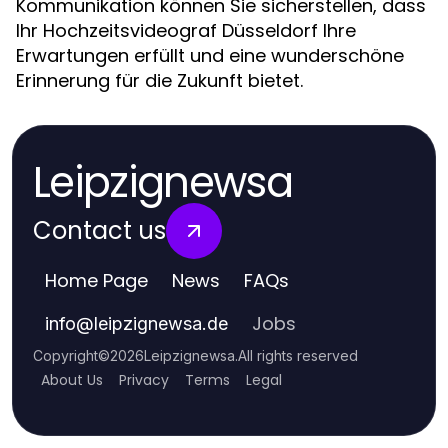
Kommunikation können Sie sicherstellen, dass
Ihr Hochzeitsvideograf Düsseldorf Ihre
Erwartungen erfüllt und eine wunderschöne
Erinnerung für die Zukunft bietet.
Leipzignewsa
Contact us
Home Page
News
FAQs
Jobs
info
@
leipzignewsa.de
Copyright
©
2026
Leipzignewsa
.
All rights reserved
About Us
Privacy
Terms
Legal