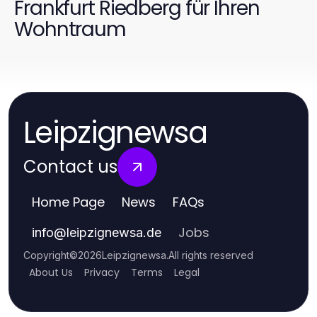
Frankfurt Riedberg für Ihren
Wohntraum
Leipzignewsa
Contact us
Home Page
News
FAQs
Jobs
info
@
leipzignewsa.de
Copyright
©
2026
Leipzignewsa
.
All rights reserved
About Us
Privacy
Terms
Legal