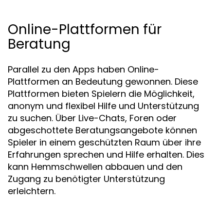
Online-Plattformen für
Beratung
Parallel zu den Apps haben Online-
Plattformen an Bedeutung gewonnen. Diese
Plattformen bieten Spielern die Möglichkeit,
anonym und flexibel Hilfe und Unterstützung
zu suchen. Über Live-Chats, Foren oder
abgeschottete Beratungsangebote können
Spieler in einem geschützten Raum über ihre
Erfahrungen sprechen und Hilfe erhalten. Dies
kann Hemmschwellen abbauen und den
Zugang zu benötigter Unterstützung
erleichtern.