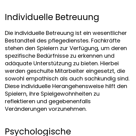
Individuelle Betreuung
Die individuelle Betreuung ist ein wesentlicher
Bestandteil des pflegedienstes. Fachkräfte
stehen den Spielern zur Verfügung, um deren
spezifische Bedürfnisse zu erkennen und
adäquate Unterstützung zu bieten. Hierbei
werden geschulte Mitarbeiter eingesetzt, die
sowohl empathisch als auch sachkundig sind.
Diese individuelle Herangehensweise hilft den
Spielern, ihre Spielgewohnheiten zu
reflektieren und gegebenenfalls
Veränderungen vorzunehmen.
Psychologische