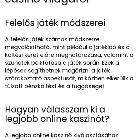
Felelős játék módszerei
A felelős játék számos módszerrel
megvalósítható, mint például a játékidő és a
költési keret előre meghatározása, valamint a
szünetek beiktatása a játék során. Ezek a
lépések segíthetnek megőrizni a játék
szórakoztató aspektusát, miközben elkerülik a
túlzott pénzköltést és a függőséget.
Hogyan válasszam ki a
legjobb online kaszinót?
A legjobb online kaszinó kiválasztásához