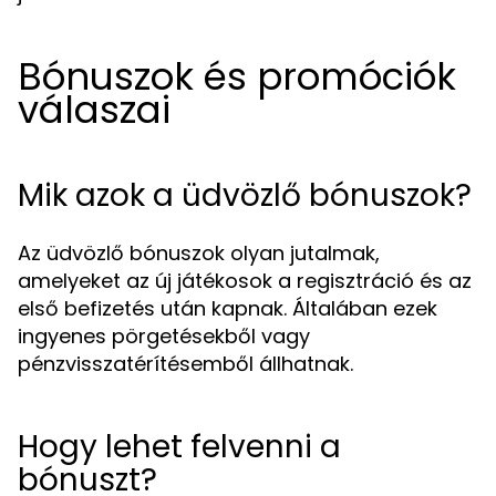
Bónuszok és promóciók
válaszai
Mik azok a üdvözlő bónuszok?
Az üdvözlő bónuszok olyan jutalmak,
amelyeket az új játékosok a regisztráció és az
első befizetés után kapnak. Általában ezek
ingyenes pörgetésekből vagy
pénzvisszatérítésemből állhatnak.
Hogy lehet felvenni a
bónuszt?