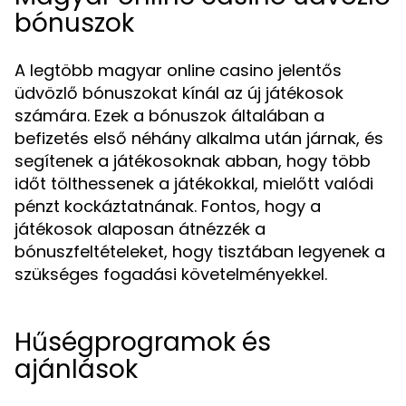
bónuszok
A legtöbb magyar online casino jelentős
üdvözlő bónuszokat kínál az új játékosok
számára. Ezek a bónuszok általában a
befizetés első néhány alkalma után járnak, és
segítenek a játékosoknak abban, hogy több
időt tölthessenek a játékokkal, mielőtt valódi
pénzt kockáztatnának. Fontos, hogy a
játékosok alaposan átnézzék a
bónuszfeltételeket, hogy tisztában legyenek a
szükséges fogadási követelményekkel.
Hűségprogramok és
ajánlások