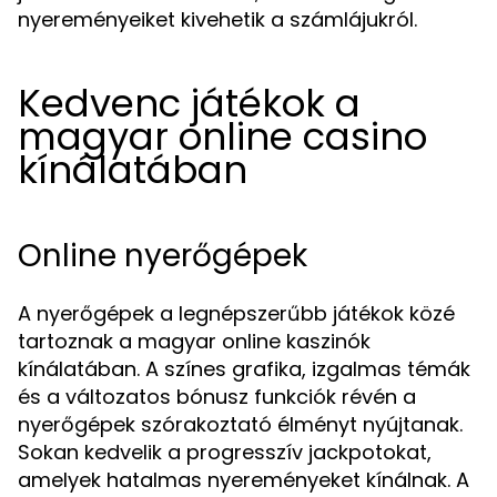
nyereményeiket kivehetik a számlájukról.
Kedvenc játékok a
magyar online casino
kínálatában
Online nyerőgépek
A nyerőgépek a legnépszerűbb játékok közé
tartoznak a magyar online kaszinók
kínálatában. A színes grafika, izgalmas témák
és a változatos bónusz funkciók révén a
nyerőgépek szórakoztató élményt nyújtanak.
Sokan kedvelik a progresszív jackpotokat,
amelyek hatalmas nyereményeket kínálnak. A