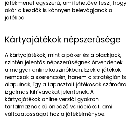
játékmenet egyszerű, ami lehetővé teszi, hogy
akár a kezdők is könnyen belevágjanak a
játékba.
Kártyajátékok népszerűsége
A kártyajátékok, mint a póker és a blackjack,
szintén jelentős népszerűségnek örvendenek
a magyar online kaszinókban. Ezek a játékok
nemcsak a szerencsén, hanem a stratégián is
alapulnak, így a tapasztalt játékosok számára
izgalmas kihívásokat jelentenek. A
kártyajátékok online verziói gyakran
tartalmaznak különböző variációkat, ami
változatosságot hoz a játékélménybe.